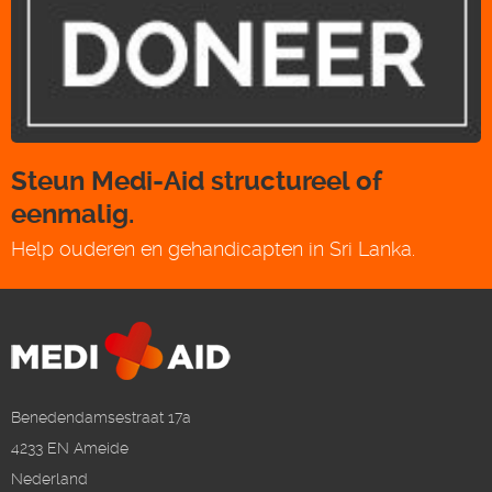
Steun Medi-Aid structureel of
eenmalig.
Help ouderen en gehandicapten in Sri Lanka.
Benedendamsestraat 17a
4233 EN Ameide
Nederland