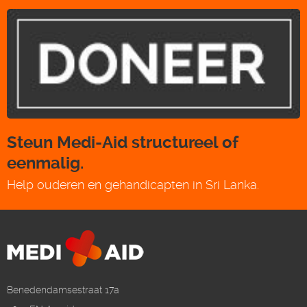
Steun Medi-Aid structureel of
eenmalig.
Help ouderen en gehandicapten in Sri Lanka.
Benedendamsestraat 17a