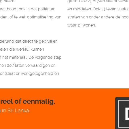
ng neemt.
gezin. Ook zij blijven veelal ver
al houdt ook in dat patiënten
en middelen. Ook zij leven vaak
n, of te wel: optimalisering van
straten van onder andere de hoo
waar zij wonen.
derland dat direct te gebruiken
delen die werklui kunnen
 het materiaal. De volgende stap
anen zelf laten vervaardigen en
ontstaat er werkgelegenheid en
reel of eenmalig.
in Sri Lanka.