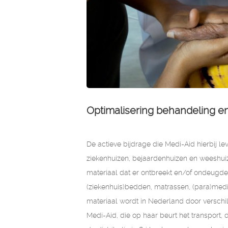
Optimalisering behandeling e
De actieve bijdrage die Medi-Aid hierbij lev
ziekenhuizen, bejaardenhuizen en weeshuiz
materiaal dat er ontbreekt en/of ondeugdelijk
(ziekenhuis)bedden, matrassen, (para)medi
materiaal wordt in Nederland door verschi
Medi-Aid, die op haar beurt het transport,