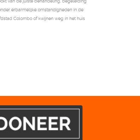
stookt van de juiste behandeling, begeleiding
 onder erbarmelijke omstandigheden in de
fdstad Colombo of kwijnen weg in het huis