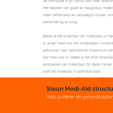
de distributie in Sri Lanka voor haar rekeni
Het hebben van goed en deugdelijk materia
beter behandeld en verpleegd kunnen worde
behandeling en zorg.
Behalve het schenken van materiaal uit Ne
is, levert Medi-Aid ook onderdelen. Onder
gebruiken voor reparatie en onderhoud aan
die Medi-Aid wil zetten is het door Srilank
aanpassen van materiaal. Op deze manier 
blijft het materiaal in optimale staat.
Steun Medi-Aid structu
Help ouderen en gehandicapten 