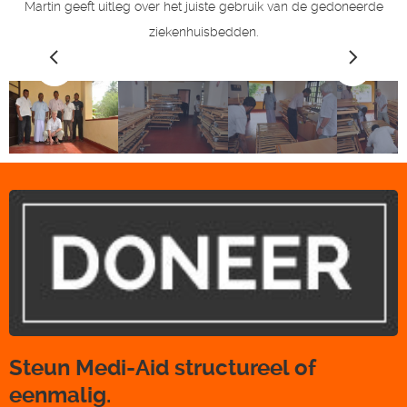
Martin geeft uitleg over het juiste gebruik van de gedoneerde
ziekenhuisbedden.
Steun Medi-Aid structureel of
eenmalig.