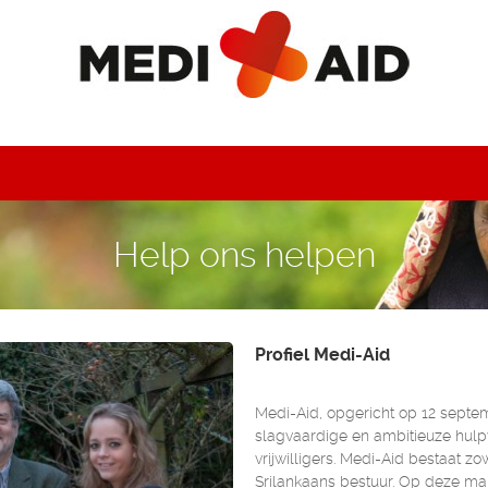
Help ons helpen
Profiel Medi-Aid
Medi-Aid, opgericht op 12 septe
slagvaardige en ambitieuze hulp
vrijwilligers. Medi-Aid bestaat z
Srilankaans bestuur. Op deze ma