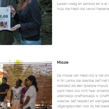
tussen vraag en aanbod en is er 
hulp die Medi-Aid vanuit Nederla
Missie
De missie van Medi-Aid is het o
in Sri Lanka die daartoe zelf niet
bedoeld als een tijdelijke impuls i
want Medi-Aid richt haar onderst
uiteindelijk onafhankelijk is. Onaf
waarde, zelf respect en werkgel
uitgangspunten voor bij het bied